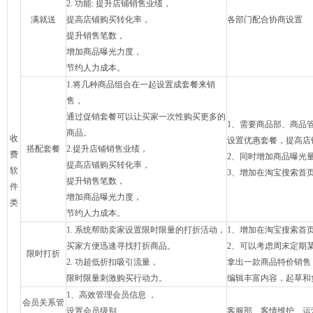
2. 功能: 提升店铺销售业绩，
满就送
提高店铺购买转化率，
各部门配合协商设置
提升销售笔数，
增加商品曝光力度，
节约人力成本。
1.将几种商品组合在一起设置成套餐来销
售，
通过促销套餐可以让买家一次性购买更多的
1、需要商品部、商品
商品。
收
设置优惠套餐，提高店
搭配套餐
2.提升店铺销售业绩，
费
2、同时增加商品曝光
提高店铺购买转化率，
软
3、增加在淘宝搜索首页
提升销售笔数，
件
增加商品曝光力度，
类
节约人力成本。
1. 系统帮助卖家设置限时限量的打折活动，
1、增加在淘宝搜索首页
买家方便迅速寻找打折商品。
2、可以考虑周末定期
限时打折
2. 功超低折扣吸引流量，
拿出一款商品特价销售
限时限量刺激购买行动力。
编辑丰富内容，起草和
1、高效管理会员信息 ，
会员关系管
设置会员级别
客服部 客情维护 运