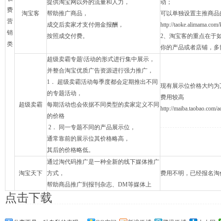
提供淘宝网以外的流量和人力，
动；
费
淘宝客
帮助推广商品，
可以单独设置主推商品
营
成交后卖家才支付佣金报酬，
http://taoke.alimama.com
销
按照成交付费。
2、淘宝客的重点在于
类
你的产品或者店铺，多
超级卖霸专题\活动的形式进行集中展示，
并整合淘宝优质广告资源进行强力推广，
1． 超级卖霸活动每季度都会定期推出不同
现有展示位价格大约为
的专题活动，
费用较高
超级卖霸
每期活动也会依据不同类型的卖家定义不同
http://maiba.taobao.com/ac
的价格
2． 同一专题不同的产品展示位，
通常靠前的展示位其价格略高，
其后的价格略低。
通过淘代码推广是一种全新的线下媒体推广
淘宝天下
方式，
费用不明，已经报名淘
帮助商品推广到报刊杂志、DM等媒体上
点击下载