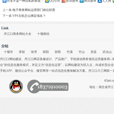
分享不是一种自私的表现：
QQ空间
新浪微博
腾讯微博
人人网
上一条:
电子商务网站运营部门岗位职责
下一条:
VPS主机怎么绑定域名？
Link
丹江口商务网站大全
十堰柑桔
分站
十堰市
茅箭
张湾
郧阳
郧西
竹溪
竹山
房县
武当山
丹江口网站建设
、
丹江口网店装修设计
、
产品推广
、
手机移动商务
领先运营服务商-
台”的信息化服务模式，并定义为“信息化运营”，以网站建设为切入点，向成长型企
手机APP
、
微信公众平台
、
微官网
等一站式信息化整体解决方案。丹江口六三网联一
63wl.
地址：湖北省丹江口市