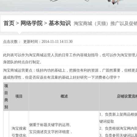
淘宝商城（天猫）推广以及促
首页
>
网络学院
>
基本知识
点击次数：
更新时间：2014-11-11 14:11:30
此列表可以作为淘宝商城运营人员的日常工作内容规划指导，也可以作为淘宝管理
身团队的特点自行制定。
淘宝商城运营要点：练好内功的基础上，把握住有利的资源，广固然重要，但精更
越成熟理性，你是否应该在有流量的基础上好好研究一下消费者心理学？
项
目
项目
概述
店铺设置流
类
别
1、负责新上架商品根
键词提取
侧重于标题关键字的运用、
淘宝搜索
2、负责根据淘宝网内
宝贝描述页文字的详细度，
引擎优化
3、负责参照关键词以