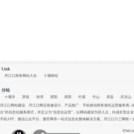
Link
丹江口商务网站大全
十堰柑桔
分站
十堰市
茅箭
张湾
郧阳
郧西
竹溪
竹山
房县
武当山
丹江口网站建设
、
丹江口网店装修设计
、
产品推广
、
手机移动商务
领先运营服务商-
台”的信息化服务模式，并定义为“信息化运营”，以网站建设为切入点，向成长型企
手机APP
、
微信公众平台
、
微官网
等一站式信息化整体解决方案。丹江口六三网联一
63wl.