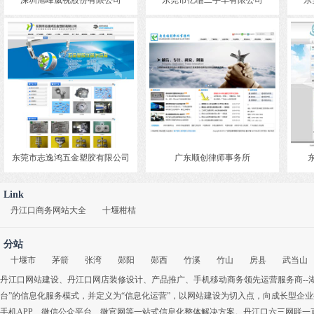
深圳旭峰威视股份有限公司
东莞市亿临二手车有限公司
东
东莞市志逸鸿五金塑胶有限公司
广东顺创律师事务所
Link
丹江口商务网站大全
十堰柑桔
分站
十堰市
茅箭
张湾
郧阳
郧西
竹溪
竹山
房县
武当山
丹江口网站建设
、
丹江口网店装修设计
、
产品推广
、
手机移动商务
领先运营服务商-
台”的信息化服务模式，并定义为“信息化运营”，以网站建设为切入点，向成长型企
手机APP
、
微信公众平台
、
微官网
等一站式信息化整体解决方案。丹江口六三网联一