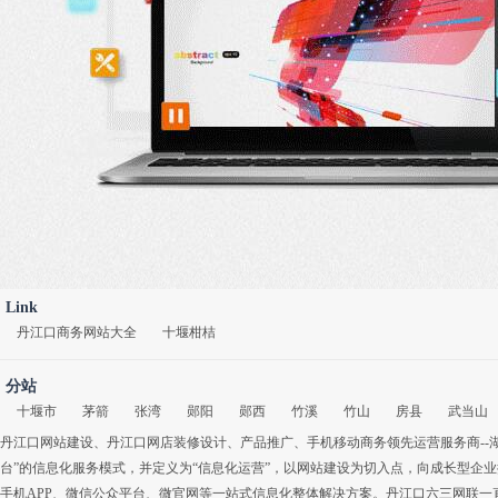
Link
丹江口商务网站大全
十堰柑桔
分站
十堰市
茅箭
张湾
郧阳
郧西
竹溪
竹山
房县
武当山
丹江口网站建设
、
丹江口网店装修设计
、
产品推广
、
手机移动商务
领先运营服务商-
台”的信息化服务模式，并定义为“信息化运营”，以网站建设为切入点，向成长型企
手机APP
、
微信公众平台
、
微官网
等一站式信息化整体解决方案。丹江口六三网联一