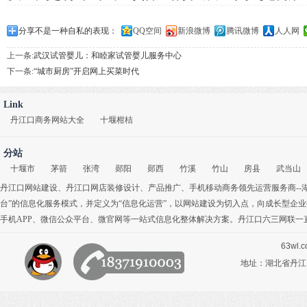
分享不是一种自私的表现：
QQ空间
新浪微博
腾讯微博
人人网
上一条:
武汉试管婴儿：和睦家试管婴儿服务中心
下一条:
“城市厨房”开启网上买菜时代
Link
丹江口商务网站大全
十堰柑桔
分站
十堰市
茅箭
张湾
郧阳
郧西
竹溪
竹山
房县
武当山
丹江口网站建设
、
丹江口网店装修设计
、
产品推广
、
手机移动商务
领先运营服务商-
台”的信息化服务模式，并定义为“信息化运营”，以网站建设为切入点，向成长型企
手机APP
、
微信公众平台
、
微官网
等一站式信息化整体解决方案。丹江口六三网联一
63wl.
地址：湖北省丹江口市