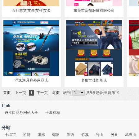
五行慈艾|艾条|艾柱|艾炙
东莞市贸盈服饰有限公司
洋逸渔具户外用品店
名狼世佳旗舰店
首页
上一页
1
下一页
尾页
转到
共9条记录,当前第1/1
Link
丹江口商务网站大全
十堰柑桔
分站
十堰市
茅箭
张湾
郧阳
郧西
竹溪
竹山
房县
武当山