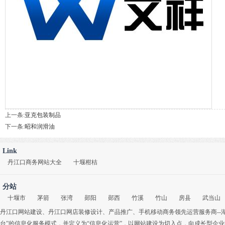
上一条:
亚克包装制品
下一条:
昭和润滑油
Link
丹江口商务网站大全
十堰柑桔
分站
十堰市
茅箭
张湾
郧阳
郧西
竹溪
竹山
房县
武当山
丹江口网站建设
、
丹江口网店装修设计
、
产品推广
、
手机移动商务
领先运营服务商-
台”的信息化服务模式，并定义为“信息化运营”，以网站建设为切入点，向成长型企