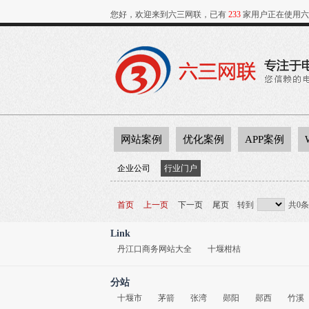
您好，欢迎来到六三网联，已有
233
家用户正在使用六
网站案例
优化案例
APP案例
企业公司
行业门户
首页
上一页
下一页
尾页
转到
共0条
Link
丹江口商务网站大全
十堰柑桔
分站
十堰市
茅箭
张湾
郧阳
郧西
竹溪