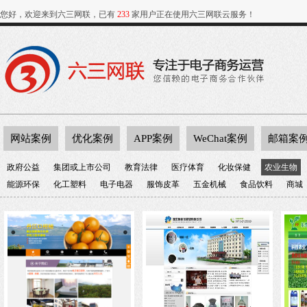
您好，欢迎来到六三网联，已有
233
家用户正在使用六三网联云服务！
网站案例
优化案例
APP案例
WeChat案例
邮箱案
政府公益
集团或上市公司
教育法律
医疗体育
化妆保健
农业生物
能源环保
化工塑料
电子电器
服饰皮革
五金机械
食品饮料
商城