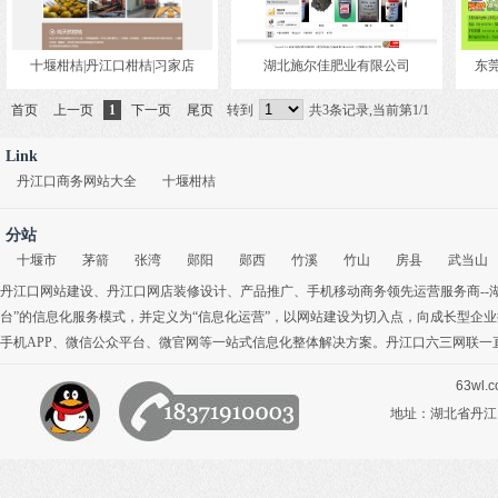
十堰柑桔|丹江口柑桔|习家店
湖北施尔佳肥业有限公司
东
首页
上一页
1
下一页
尾页
转到
共3条记录,当前第1/1
Link
丹江口商务网站大全
十堰柑桔
分站
十堰市
茅箭
张湾
郧阳
郧西
竹溪
竹山
房县
武当山
丹江口网站建设
、
丹江口网店装修设计
、
产品推广
、
手机移动商务
领先运营服务商-
台”的信息化服务模式，并定义为“信息化运营”，以网站建设为切入点，向成长型企
手机APP
、
微信公众平台
、
微官网
等一站式信息化整体解决方案。丹江口六三网联一
63wl.
地址：湖北省丹江口市