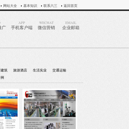
网站大全
基本知识
联系六三
返回首页
O
APP
WECHAT
EMAIL
推广
手机客户端
微信营销
企业邮箱
产建筑
旅游酒店
生活实业
交通运输
案例