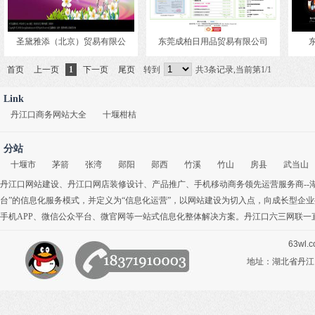
圣黛雅添（北京）贸易有限公
东莞成柏日用品贸易有限公司
首页
上一页
1
下一页
尾页
转到
共3条记录,当前第1/1
Link
丹江口商务网站大全
十堰柑桔
分站
十堰市
茅箭
张湾
郧阳
郧西
竹溪
竹山
房县
武当山
丹江口网站建设
、
丹江口网店装修设计
、
产品推广
、
手机移动商务
领先运营服务商-
台”的信息化服务模式，并定义为“信息化运营”，以网站建设为切入点，向成长型企
手机APP
、
微信公众平台
、
微官网
等一站式信息化整体解决方案。丹江口六三网联一
63wl.
地址：湖北省丹江口市