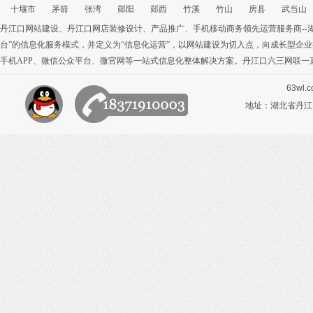
十堰市
茅箭
张湾
郧阳
郧西
竹溪
竹山
房县
武当山
丹江口网站建设
、
丹江口网店装修设计
、
产品推广
、
手机移动商务
领先运营服务商-
台”的信息化服务模式，并定义为“信息化运营”，以网站建设为切入点，向成长型企
手机APP
、
微信公众平台
、
微官网
等一站式信息化整体解决方案。丹江口六三网联一
63wl.
地址：湖北省丹江口市